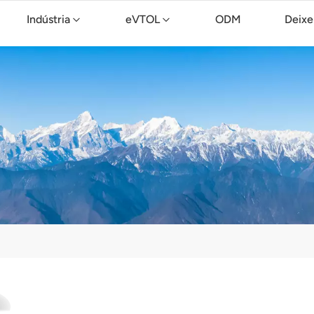
Indústria
eVTOL
ODM
Deixe
Drone de limpeza TopXGun C15