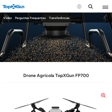
CONTATE-NOS
Vídeo
Perguntas Frequentes
Transferências
English
Español
Русский
Português(Portugal)
Drone Agrícola TopXGun FP700
Português(Brasil)
Türkçe
Tiếng Việt