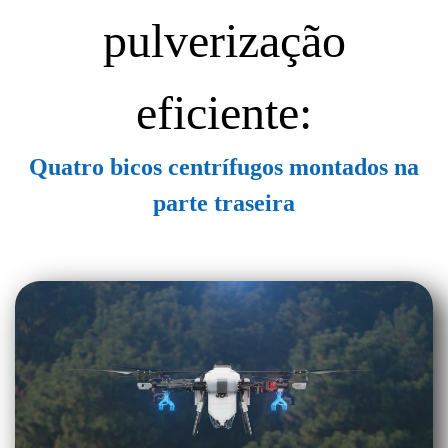
pulverização
eficiente:
Quatro bicos centrífugos montados na
parte traseira