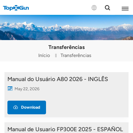
CONTATE-NOS
English
Transferências
Español
Início
Transferências
Русский
Português(Portugal)
Manual do Usuário A80 2026 - INGLÊS
May 22, 2026
Português(Brasil)
Türkçe
Download
Tiếng Việt
Manual de Usuario FP300E 2025 - ESPAÑOL