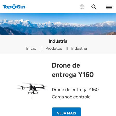
CONTATE-NOS
English
Indústria
Español
Início
Produtos
Indústria
Русский
Drone de
Português(Portugal)
entrega Y160
Português(Brasil)
Drone de entrega Y160
Türkçe
Carga sob controle
Tiếng Việt
VEJA MAIS