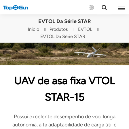
CONTATE-NOS
EVTOL Da Série STAR
Início
Produtos
EVTOL
English
EVTOL Da Série STAR
Español
Русский
Português(Portugal)
UAV de asa fixa VTOL
Português(Brasil)
STAR-15
Türkçe
Tiếng Việt
Possui excelente desempenho de voo, longa
autonomia, alta adaptabilidade de carga útil e