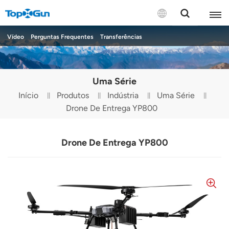
CONTATE-NOS
Vídeo
Perguntas Frequentes
Transferências
English
Uma Série
Español
Início
Produtos
Indústria
Uma Série
Drone De Entrega YP800
Русский
Português(Portugal)
Drone De Entrega YP800
Português(Brasil)
Türkçe
Tiếng Việt