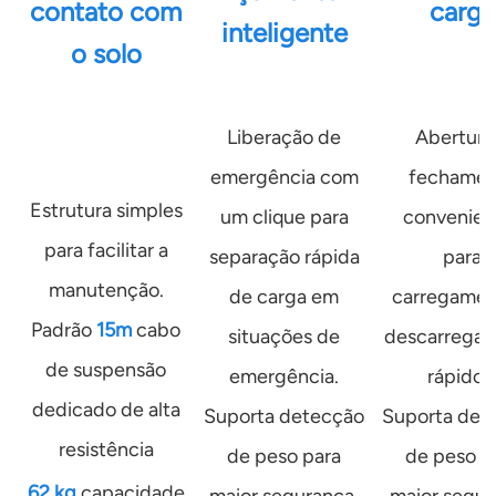
contato com
carga
inteligente
o solo
Liberação de
Abertura
emergência com
fechamen
Estrutura simples
um clique para
convenien
para facilitar a
separação rápida
para
manutenção.
de carga em
carregamen
Padrão
15m
cabo
situações de
descarrega
de suspensão
emergência.
rápidos
dedicado de alta
Suporta detecção
Suporta det
resistência
de peso para
de peso p
62 kg
capacidade