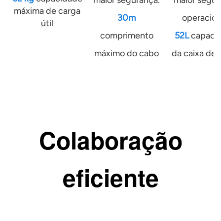
maior segurança.
maior segu
máxima de carga
30m
operacion
útil
comprimento
52L
capaci
máximo do cabo
da caixa de 
Colaboração
eficiente