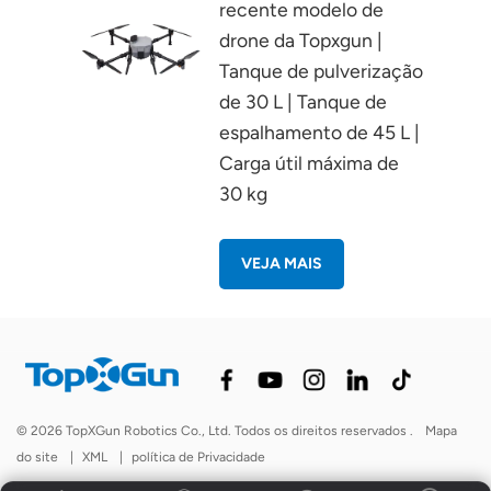
recente modelo de
drone da Topxgun |
Tanque de pulverização
de 30 L | Tanque de
espalhamento de 45 L |
Carga útil máxima de
30 kg
VEJA MAIS
© 2026 TopXGun Robotics Co., Ltd. Todos os direitos reservados .
Mapa
do site
|
XML
|
política de Privacidade