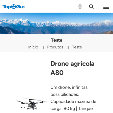
CONTATE-NOS
English
Teste
Español
Início
Produtos
Teste
Русский
Drone agrícola
Português(Portugal)
A80
Português(Brasil)
Um drone, infinitas
Türkçe
possibilidades.
Tiếng Việt
Capacidade máxima de
carga: 80 kg | Tanque