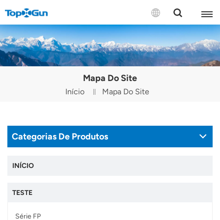
CONTATE-NOS
English
Mapa Do Site
Español
Início
Mapa Do Site
Русский
Português(Portugal)
Categorias De Produtos
Português(Brasil)
INÍCIO
Türkçe
TESTE
Tiếng Việt
Série FP