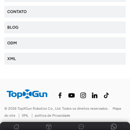
CONTATO
BLOG
ODM
XML
© 2026 TopXGun Robotics Co., Ltd. Todos os direitos reservados .
Mapa
do site
|
XML
|
política de Privacidade