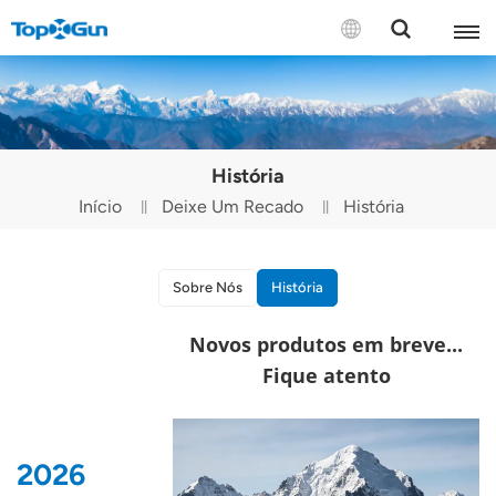
CONTATE-NOS
English
História
Español
Início
Deixe Um Recado
História
Русский
Português(Portugal)
Sobre Nós
História
Português(Brasil)
Novos produtos em breve...
Fique atento
Türkçe
Tiếng Việt
2026