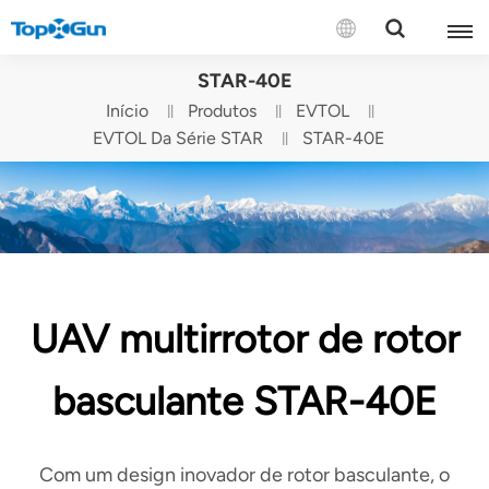
CONTATE-NOS
STAR-40E
Início
Produtos
EVTOL
English
EVTOL Da Série STAR
STAR-40E
Español
Русский
Português(Portugal)
UAV multirrotor de rotor
Português(Brasil)
Türkçe
basculante STAR-40E
Tiếng Việt
Com um design inovador de rotor basculante, o