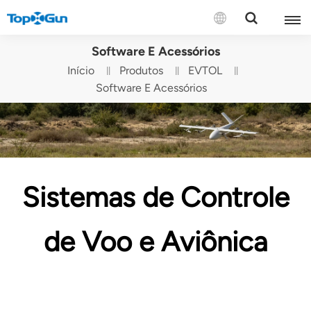
CONTATE-NOS
Software E Acessórios
Início
Produtos
EVTOL
English
Software E Acessórios
Español
Русский
Português(Portugal)
Sistemas de Controle
Português(Brasil)
de Voo e Aviônica
Türkçe
Tiếng Việt