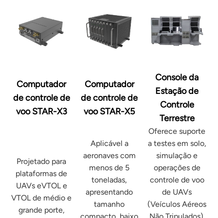
Console da
Computador
Computador
Estação de
de controle de
de controle de
Controle
voo STAR-X3
voo STAR-X5
Terrestre
Oferece suporte
Aplicável a
a testes em solo,
aeronaves com
simulação e
Projetado para
menos de 5
operações de
plataformas de
toneladas,
controle de voo
UAVs eVTOL e
apresentando
de UAVs
VTOL de médio e
tamanho
(Veículos Aéreos
grande porte,
compacto, baixo
Não Tripulados).