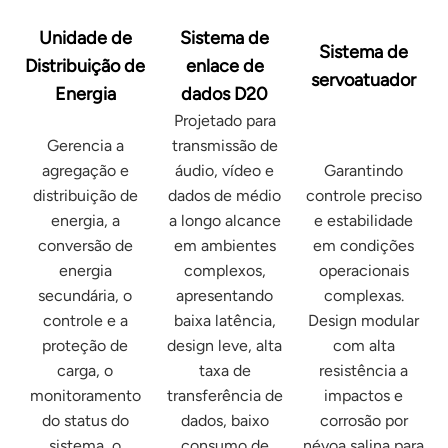
Unidade de
Sistema de
Sistema de
Distribuição de
enlace de
servoatuador
Energia
dados D20
Projetado para
Gerencia a
transmissão de
agregação e
áudio, vídeo e
Garantindo
distribuição de
dados de médio
controle preciso
energia, a
a longo alcance
e estabilidade
conversão de
em ambientes
em condições
energia
complexos,
operacionais
secundária, o
apresentando
complexas.
controle e a
baixa latência,
Design modular
proteção de
design leve, alta
com alta
carga, o
taxa de
resistência a
monitoramento
transferência de
impactos e
do status do
dados, baixo
corrosão por
sistema, o
consumo de
névoa salina para