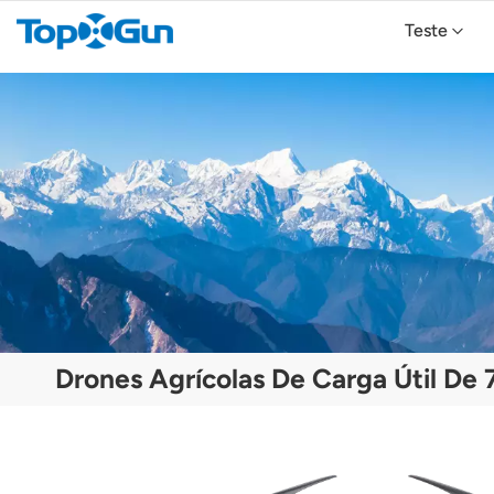
Teste
Drone Agrícola TopXGun FP700
Drone Agrícola TopXGun FP300E
Drones Agrícolas De Carga Útil De 