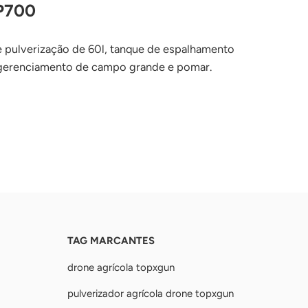
FP700
e pulverização de 60l, tanque de espalhamento
a gerenciamento de campo grande e pomar.
TAG MARCANTES
drone agrícola topxgun
pulverizador agrícola drone topxgun