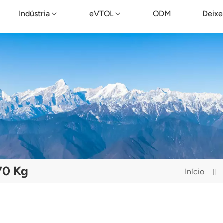
Indústria
eVTOL
ODM
Deixe
Drone de limpeza TopXGun C15
70 Kg
Início