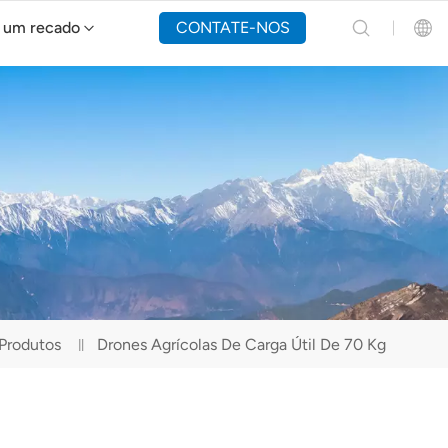
 um recado
CONTATE-NOS
Drone de combate a incêndios Y160
English
Español
Русский
Português(Portugal)
Português(Brasil)
Produtos
Drones Agrícolas De Carga Útil De 70 Kg
Türkçe
Tiếng Việt