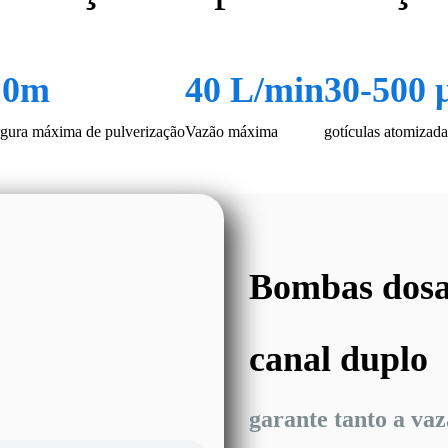
10m
40 L/min
30-500
rgura máxima de pulverização
Vazão máxima
gotículas atomizada
Bombas dosad
canal duplo
garante tanto a vaz