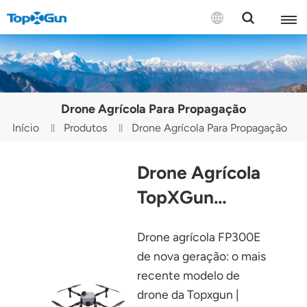
CONTATE-NOS
English
Drone Agrícola Para Propagação
Español
Início
Produtos
Drone Agrícola Para Propagação
Русский
Drone Agrícola
Português(Portugal)
TopXGun
Português(Brasil)
FP300E
Drone agrícola FP300E
Türkçe
de nova geração: o mais
Tiếng Việt
recente modelo de
drone da Topxgun |