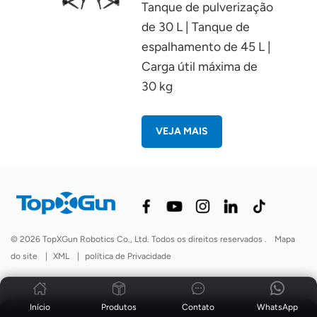
Tanque de pulverização
de 30 L | Tanque de
espalhamento de 45 L |
Carga útil máxima de
30 kg
VEJA MAIS
© 2026 TopXGun Robotics Co., Ltd. Todos os direitos reservados .
Mapa
do site
|
XML
|
política de Privacidade
Início
Produtos
Contato
WhatsApp
Notícias
|
blog