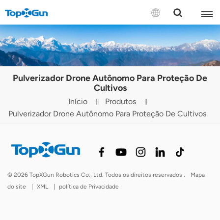
CONTATE-NOS
English
Pulverizador Drone Autônomo Para Proteção De
Español
Cultivos
Início
Produtos
Русский
Pulverizador Drone Autônomo Para Proteção De Cultivos
Português(Portugal)
Português(Brasil)
Türkçe
© 2026 TopXGun Robotics Co., Ltd. Todos os direitos reservados .
Mapa
do site
|
XML
|
política de Privacidade
Tiếng Việt