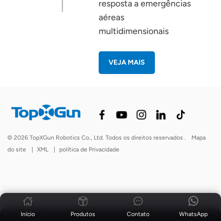
resposta a emergências
aéreas
multidimensionais
VEJA MAIS
© 2026 TopXGun Robotics Co., Ltd. Todos os direitos reservados .
Mapa
do site
|
XML
|
política de Privacidade
Início
Produtos
Contato
WhatsApp
Notícias
|
blog