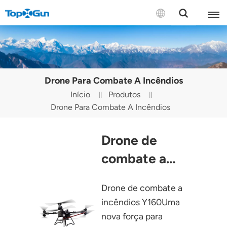
CONTATE-NOS
English
Drone Para Combate A Incêndios
Español
Início
Produtos
Drone Para Combate A Incêndios
Русский
Português(Portugal)
Drone de
Português(Brasil)
combate a
incêndios Y160
Türkçe
Drone de combate a
Tiếng Việt
incêndios Y160Uma
nova força para