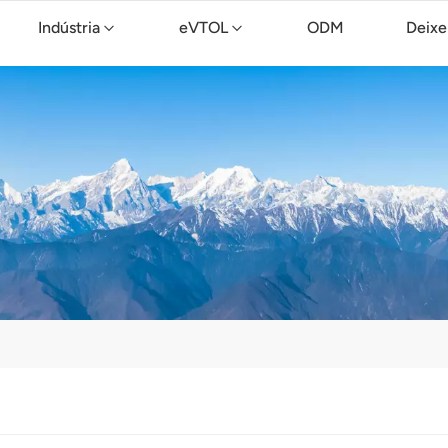
Indústria
eVTOL
ODM
Deixe
Drone de limpeza TopXGun C15