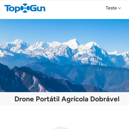
Teste
Drone Agrícola TopXGun FP700
Drone Agrícola TopXGun FP300E
Drone Portátil Agrícola Dobrável