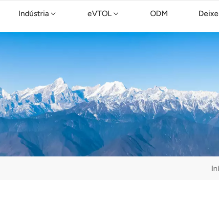
Indústria
eVTOL
ODM
Deixe
Drone de limpeza TopXGun C15
In