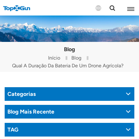
CONTATE-NOS
English
Blog
Español
Início
Blog
Qual A Duração Da Bateria De Um Drone Agrícola?
Русский
Português(Portugal)
Categorias
Português(Brasil)
Türkçe
Blog Mais Recente
Tiếng Việt
TAG