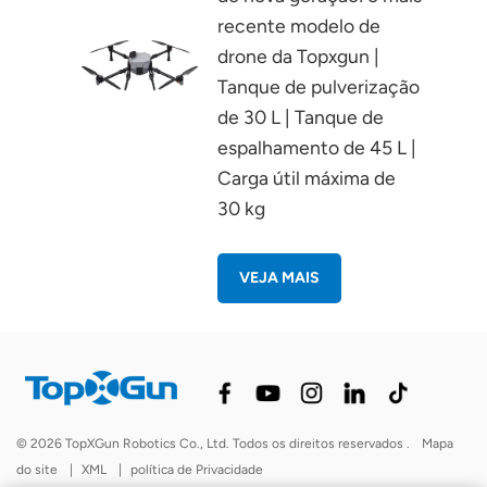
recente modelo de
drone da Topxgun |
Tanque de pulverização
de 30 L | Tanque de
espalhamento de 45 L |
Carga útil máxima de
30 kg
VEJA MAIS
© 2026 TopXGun Robotics Co., Ltd. Todos os direitos reservados .
Mapa
do site
|
XML
|
política de Privacidade