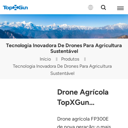
CONTATE-NOS
English
Tecnologia Inovadora De Drones Para Agricultura
Español
Sustentável
Início
Produtos
Русский
Tecnologia Inovadora De Drones Para Agricultura
Sustentável
Português(Portugal)
Português(Brasil)
Drone Agrícola
Türkçe
TopXGun
FP300E
Tiếng Việt
Drone agrícola FP300E
de nova geração: o mais