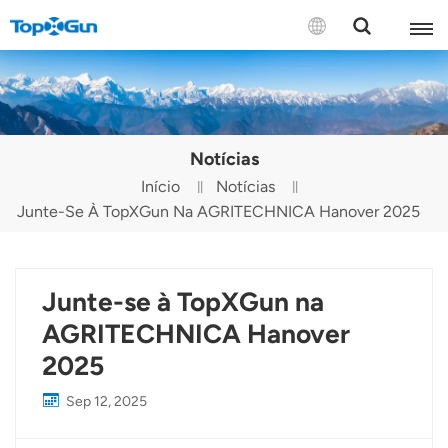
CONTATE-NOS
English
Notícias
Español
Início
Notícias
Junte-Se À TopXGun Na AGRITECHNICA Hanover 2025
Русский
Português(Portugal)
Junte-se à TopXGun na
Português(Brasil)
AGRITECHNICA Hanover
Türkçe
2025
Tiếng Việt
Sep 12, 2025