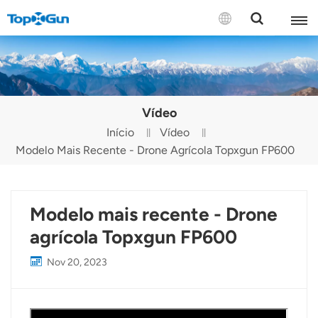
CONTATE-NOS
English
Vídeo
Español
Início
Vídeo
Modelo Mais Recente - Drone Agrícola Topxgun FP600
Русский
Português(Portugal)
Modelo mais recente - Drone
Português(Brasil)
agrícola Topxgun FP600
Türkçe
Nov 20, 2023
Tiếng Việt