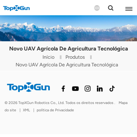
CONTATE-NOS
English
Novo UAV Agrícola De Agricultura Tecnológica
Español
Início
Produtos
Novo UAV Agrícola De Agricultura Tecnológica
Русский
Português(Portugal)
Português(Brasil)
© 2026 TopXGun Robotics Co., Ltd. Todos os direitos reservados .
Mapa
Türkçe
do site
|
XML
|
política de Privacidade
Tiếng Việt