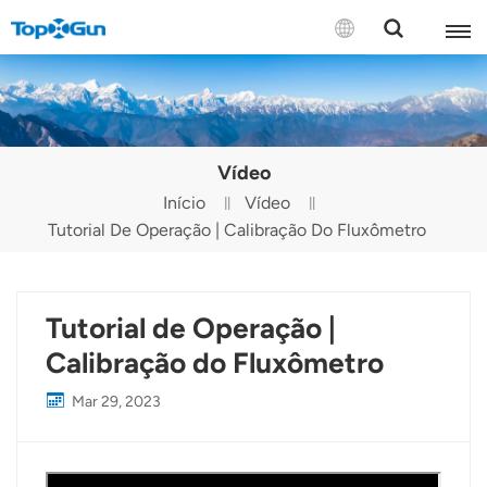
CONTATE-NOS
English
Vídeo
Español
Início
Vídeo
Tutorial De Operação | Calibração Do Fluxômetro
Русский
Português(Portugal)
Tutorial de Operação |
Português(Brasil)
Calibração do Fluxômetro
Türkçe
Mar 29, 2023
Tiếng Việt