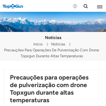
CONTATE-NOS
English
Notícias
Español
Início
Notícias
Precauções Para Operações De Pulverização Com Drone
Русский
Topxgun Durante Altas Temperaturas
Português(Portugal)
Português(Brasil)
Precauções para operações
Türkçe
de pulverização com drone
Topxgun durante altas
Tiếng Việt
temperaturas