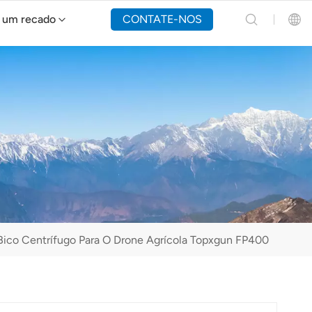
 um recado
CONTATE-NOS
Drone de combate a incêndios Y160
English
Español
Русский
Português(Portugal)
Português(Brasil)
o Bico Centrífugo Para O Drone Agrícola Topxgun FP400
Türkçe
Tiếng Việt