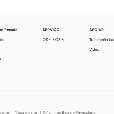
Um Recado
SERVIÇO
APOIAR
nós
ODM / OEM
Transferências
Vídeo
s
rvados .
Mapa do site
|
XML
|
política de Privacidade