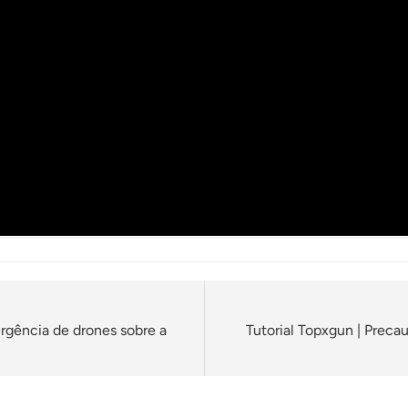
gência de drones sobre a
Tutorial Topxgun | Prec