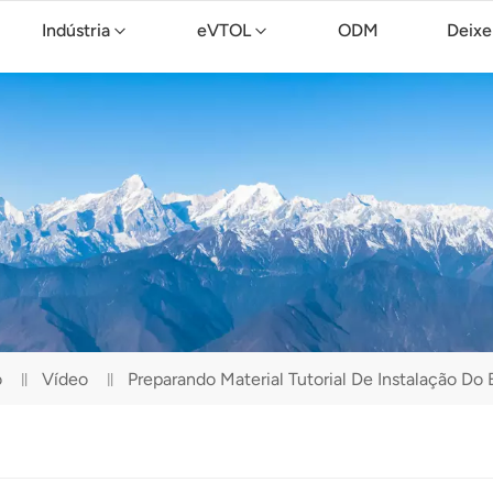
Indústria
eVTOL
ODM
Deixe
Drone de limpeza TopXGun C15
o
Vídeo
Preparando Material Tutorial De Instalação D