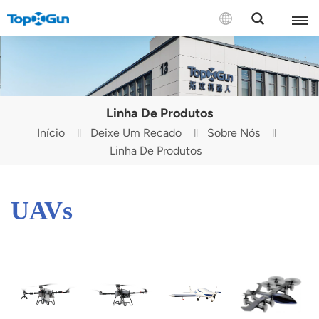
CONTATE-NOS
English
Linha De Produtos
Español
Início
Deixe Um Recado
Sobre Nós
Linha De Produtos
Русский
Português(Portugal)
UAVs
Português(Brasil)
Türkçe
Tiếng Việt