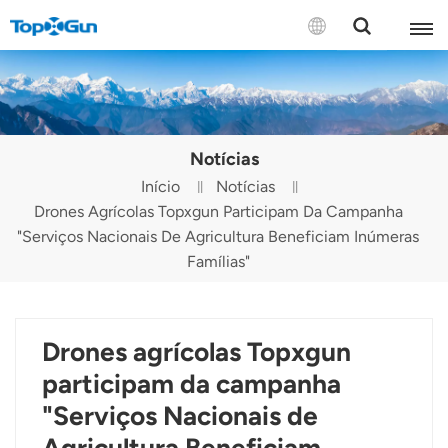
CONTATE-NOS
English
Notícias
Español
Início
Notícias
Drones Agrícolas Topxgun Participam Da Campanha
Русский
"Serviços Nacionais De Agricultura Beneficiam Inúmeras
Português(Portugal)
Famílias"
Português(Brasil)
Drones agrícolas Topxgun
Türkçe
participam da campanha
Tiếng Việt
"Serviços Nacionais de