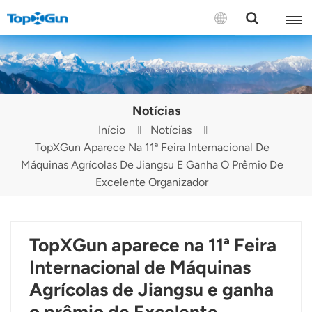
CONTATE-NOS
English
Notícias
Español
Início
Notícias
TopXGun Aparece Na 11ª Feira Internacional De
Русский
Máquinas Agrícolas De Jiangsu E Ganha O Prêmio De
Português(Portugal)
Excelente Organizador
Português(Brasil)
TopXGun aparece na 11ª Feira
Türkçe
Internacional de Máquinas
Tiếng Việt
Agrícolas de Jiangsu e ganha