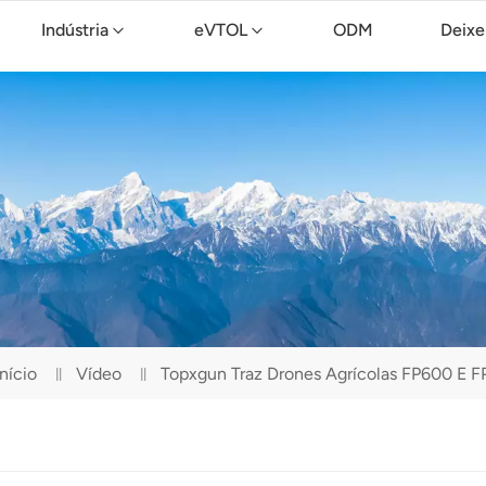
Indústria
eVTOL
ODM
Deixe
Drone de limpeza TopXGun C15
Início
Vídeo
Topxgun Traz Drones Agrícolas FP600 E 