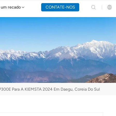
 um recado
CONTATE-NOS
Drone de combate a incêndios Y160
English
Español
Русский
Português(Portugal)
Português(Brasil)
FP300E Para A KIEMSTA 2024 Em Daegu, Coreia Do Sul
Türkçe
Tiếng Việt