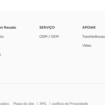
Um Recado
SERVIÇO
APOIAR
nós
ODM / OEM
Transferências
Vídeo
s
rvados .
Mapa do site
|
XML
|
política de Privacidade