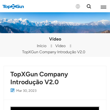
CONTATE-NOS
English
Vídeo
Español
Início
Vídeo
TopXGun Company Introdução V2.0
Русский
Português(Portugal)
TopXGun Company
Português(Brasil)
Introdução V2.0
Türkçe
Mar 30, 2023
Tiếng Việt