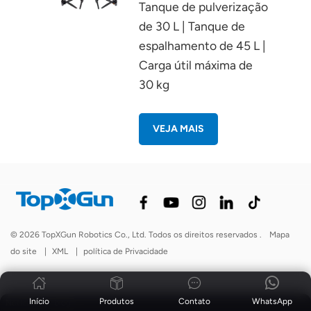
Tanque de pulverização
de 30 L | Tanque de
espalhamento de 45 L |
Carga útil máxima de
30 kg
VEJA MAIS
© 2026 TopXGun Robotics Co., Ltd. Todos os direitos reservados .
Mapa
do site
|
XML
|
política de Privacidade
Início
Produtos
Contato
WhatsApp
Notícias
|
blog