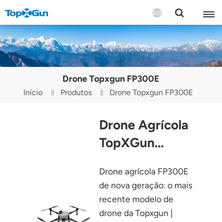
CONTATE-NOS
English
Drone Topxgun FP300E
Español
Início
Produtos
Drone Topxgun FP300E
Русский
Drone Agrícola
Português(Portugal)
TopXGun
Português(Brasil)
FP300E
Drone agrícola FP300E
Türkçe
de nova geração: o mais
Tiếng Việt
recente modelo de
drone da Topxgun |