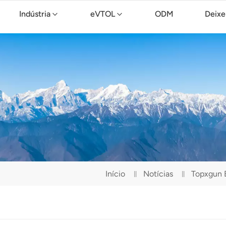
Indústria
eVTOL
ODM
Deixe
Drone de limpeza TopXGun C15
Início
Notícias
Topxgun 