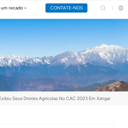
 um recado
CONTATE-NOS
Drone de combate a incêndios Y160
English
Español
Русский
Português(Portugal)
Português(Brasil)
Exibiu Seus Drones Agrícolas No CAC 2023 Em Xangai
Türkçe
Tiếng Việt