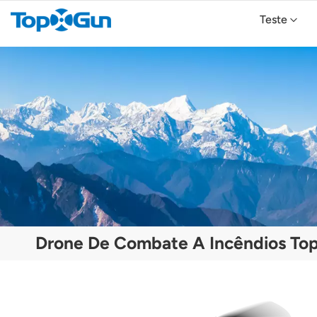
Teste
TopXGun FP800 Agricultural Drone
Drone Agrícola TopXGun FP700
Drone Agrícola TopXGun FP300E
Drone De Combate A Incêndios T