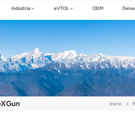
Indústria
eVTOL
ODM
Deixe
Drone de limpeza TopXGun C15
opXGun
Início
P