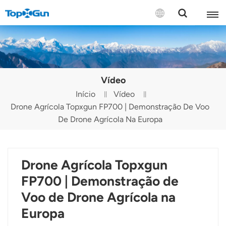
CONTATE-NOS
English
Vídeo
Español
Início
Vídeo
Drone Agrícola Topxgun FP700 | Demonstração De Voo
Русский
De Drone Agrícola Na Europa
Português(Portugal)
Português(Brasil)
Drone Agrícola Topxgun
Türkçe
FP700 | Demonstração de
Voo de Drone Agrícola na
Tiếng Việt
Europa