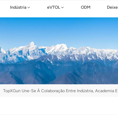
Indústria
eVTOL
ODM
Deixe
Drone de limpeza TopXGun C15
TopXGun Une-Se À Colaboração Entre Indústria, Academia E P