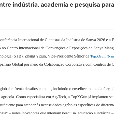
re indústria, academia e pesquisa para
onferência Internacional de Cientistas da Indústria de Sanya 2026 e a 
so no Centro Internacional de Convenções e Exposições de Sanya Mangr
cnologia (STB). Zhang Yiqun, Vice-Presidente Sênior da
TopXGun (Nanji
Expansão Global por meio da Colaboração Corporativa com Centros de 
lobal enfrenta desafios comuns, incluindo o envelhecimento da força de
o agrícola. Como especialista em Ag-Tech, a TopXGun já implantou seu
suficiente para atender às necessidades agrícolas específicas de difer
ogia" – polos inovadores que integram pesquisa, educação e indústria 