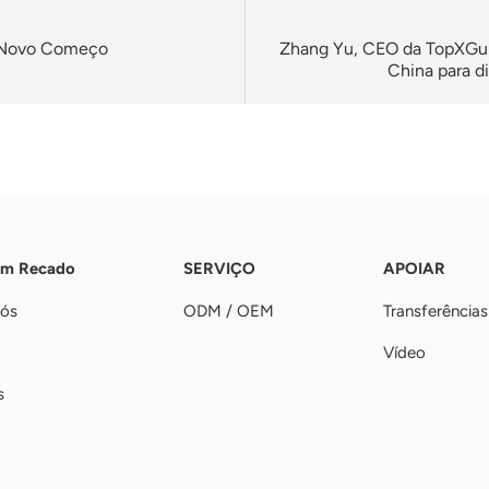
m Novo Começo
Zhang Yu, CEO da TopXGun,
China para di
Um Recado
SERVIÇO
APOIAR
nós
ODM / OEM
Transferências
Vídeo
s