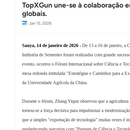
TopXGun une-se à colaboração ent
globais.
Jan 15, 2026
Sanya, 14 de janeiro de 2026 -
De 13 a 16 de janeiro, a C
Indústria de Sementes foram realizadas com grande suces
evento, ocorreu o Fórum Internacional sobre Ciência e Te
mesa redonda intitulada "Estratégias e Caminhos para a 
da Universidade Agrícola da China.
Durante o fórum, Zhang Yiqun observou que a agricultura g
tornou-se a força decisiva para impulsionar a modernizaçã
que a simples "exportação de tecnologia" muitas vezes é in
estabelecendo parcerias com "Parques de Ciência e Tecnol