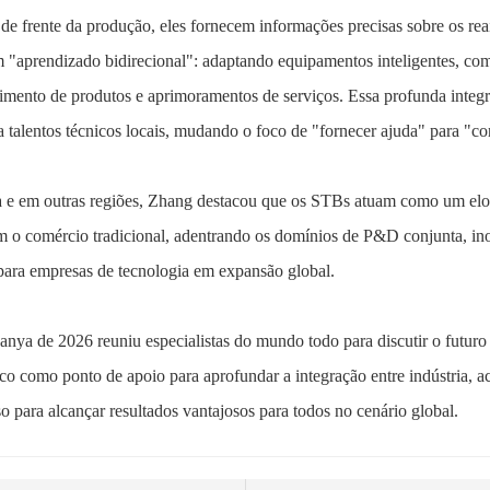
e frente da produção, eles fornecem informações precisas sobre os reai
 "aprendizado bidirecional": adaptando equipamentos inteligentes, com
imento de produtos e aprimoramentos de serviços. Essa profunda integra
talentos técnicos locais, mudando o foco de "fornecer ajuda" para "co
e em outras regiões, Zhang destacou que os STBs atuam como um elo vi
m o comércio tradicional, adentrando os domínios de P&D conjunta, ino
para empresas de tecnologia em expansão global.
Sanya de 2026 reuniu especialistas do mundo todo para discutir o futur
co como ponto de apoio para aprofundar a integração entre indústria, a
 para alcançar resultados vantajosos para todos no cenário global.