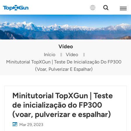
CONTATE-NOS
English
Vídeo
Español
Início
Vídeo
Minitutorial TopXGun | Teste De Inicialização Do FP300
Русский
(voar, Pulverizar E Espalhar)
Português(Portugal)
Português(Brasil)
Minitutorial TopXGun | Teste
Türkçe
de inicialização do FP300
(voar, pulverizar e espalhar)
Tiếng Việt
Mar 29, 2023