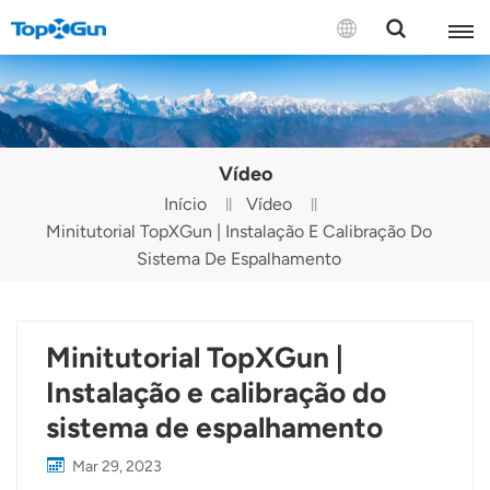
CONTATE-NOS
English
Vídeo
Español
Início
Vídeo
Minitutorial TopXGun | Instalação E Calibração Do
Русский
Sistema De Espalhamento
Português(Portugal)
Português(Brasil)
Minitutorial TopXGun |
Türkçe
Instalação e calibração do
sistema de espalhamento
Tiếng Việt
Mar 29, 2023