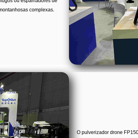
ífugos ou espalhadores de
 montanhosas complexas.
O pulverizador drone FP150