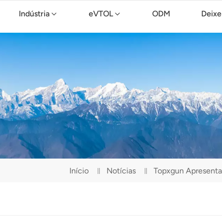
Indústria
eVTOL
ODM
Deixe
Drone de limpeza TopXGun C15
Início
Notícias
Topxgun Apresenta