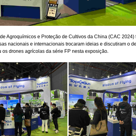
 de Agroquímicos e Proteção de Cultivos da China (CAC 2024) 
as nacionais e internacionais trocaram ideias e discutiram o 
u os drones agrícolas da série FP nesta exposição.