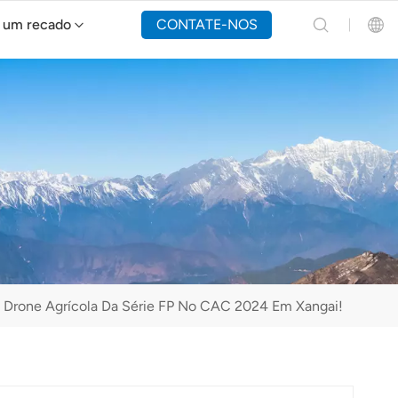
 um recado
CONTATE-NOS
Drone de combate a incêndios Y160
English
Español
Русский
Português(Portugal)
Português(Brasil)
 Drone Agrícola Da Série FP No CAC 2024 Em Xangai!
Türkçe
Tiếng Việt