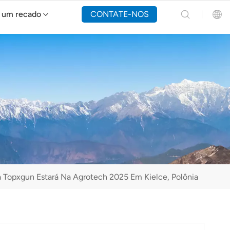
 um recado
CONTATE-NOS
Drone de combate a incêndios Y160
English
Español
Русский
Português(Portugal)
Português(Brasil)
 Topxgun Estará Na Agrotech 2025 Em Kielce, Polônia
Türkçe
Tiếng Việt