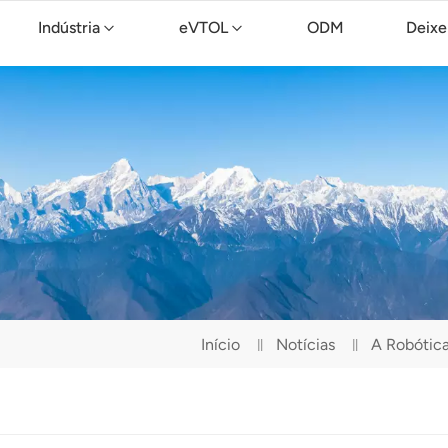
Indústria
eVTOL
ODM
Deixe
Drone de limpeza TopXGun C15
Início
Notícias
A Robótica