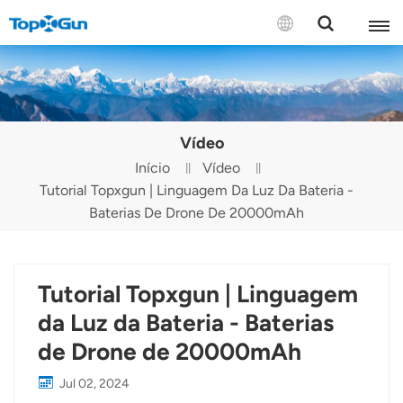
CONTATE-NOS
English
Vídeo
Español
Início
Vídeo
Tutorial Topxgun | Linguagem Da Luz Da Bateria -
Русский
Baterias De Drone De 20000mAh
Português(Portugal)
Português(Brasil)
Tutorial Topxgun | Linguagem
Türkçe
da Luz da Bateria - Baterias
de Drone de 20000mAh
Tiếng Việt
Jul 02, 2024