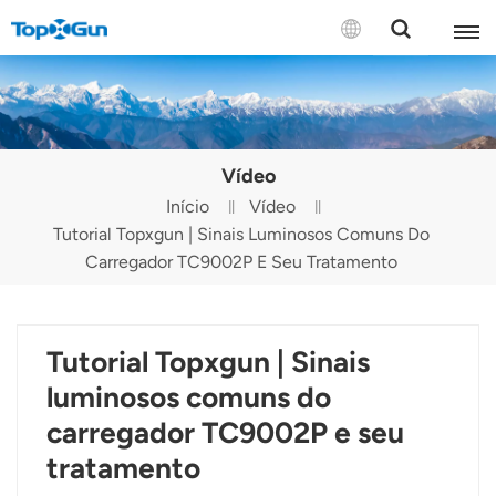
CONTATE-NOS
English
Vídeo
Español
Início
Vídeo
Tutorial Topxgun | Sinais Luminosos Comuns Do
Русский
Carregador TC9002P E Seu Tratamento
Português(Portugal)
Português(Brasil)
Tutorial Topxgun | Sinais
Türkçe
luminosos comuns do
carregador TC9002P e seu
Tiếng Việt
tratamento