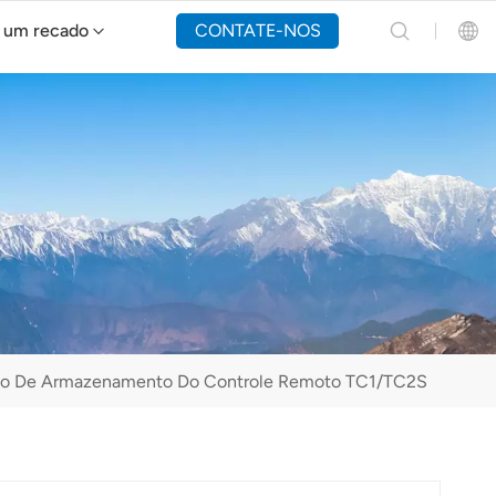
 um recado
CONTATE-NOS
Drone de combate a incêndios Y160
English
Español
Русский
Português(Portugal)
Português(Brasil)
spaço De Armazenamento Do Controle Remoto TC1/TC2S
Türkçe
Tiếng Việt