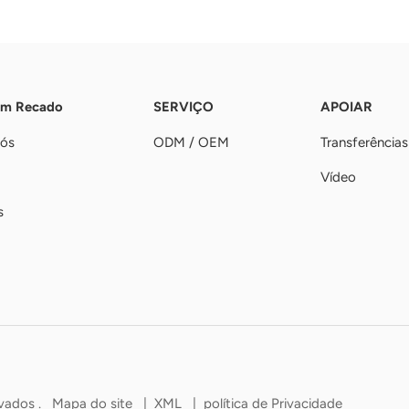
Um Recado
SERVIÇO
APOIAR
nós
ODM / OEM
Transferências
Vídeo
s
rvados .
Mapa do site
|
XML
|
política de Privacidade