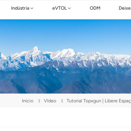
Indústria
eVTOL
ODM
Deixe
Drone de limpeza TopXGun C15
Início
Vídeo
Tutorial Topxgun | Libere E