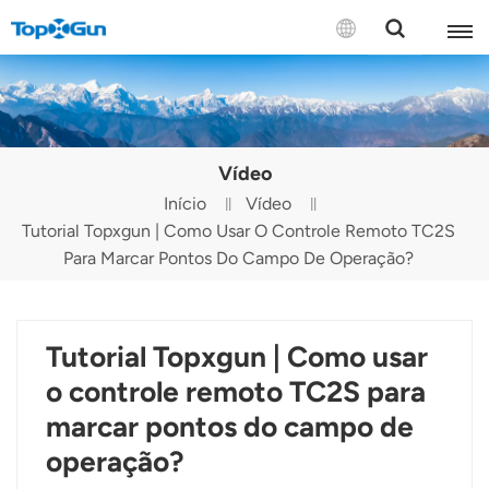
CONTATE-NOS
English
Vídeo
Español
Início
Vídeo
Tutorial Topxgun | Como Usar O Controle Remoto TC2S
Русский
Para Marcar Pontos Do Campo De Operação?
Português(Portugal)
Português(Brasil)
Tutorial Topxgun | Como usar
Türkçe
o controle remoto TC2S para
marcar pontos do campo de
Tiếng Việt
operação?