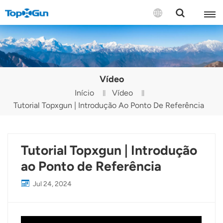
CONTATE-NOS
English
Vídeo
Español
Início
Vídeo
Tutorial Topxgun | Introdução Ao Ponto De Referência
Русский
Português(Portugal)
Tutorial Topxgun | Introdução
Português(Brasil)
ao Ponto de Referência
Türkçe
Jul 24, 2024
Tiếng Việt