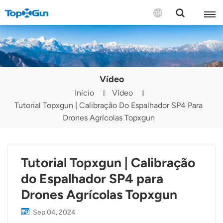
CONTATE-NOS
English
Vídeo
Español
Início
Vídeo
Tutorial Topxgun | Calibração Do Espalhador SP4 Para
Русский
Drones Agrícolas Topxgun
Português(Portugal)
Português(Brasil)
Tutorial Topxgun | Calibração
Türkçe
do Espalhador SP4 para
Drones Agrícolas Topxgun
Tiếng Việt
Sep 04, 2024