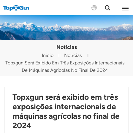
CONTATE-NOS
English
Notícias
Español
Início
Notícias
Topxgun Será Exibido Em Três Exposições Internacionais
Русский
De Máquinas Agrícolas No Final De 2024
Português(Portugal)
Português(Brasil)
Topxgun será exibido em três
Türkçe
exposições internacionais de
máquinas agrícolas no final de
Tiếng Việt
2024