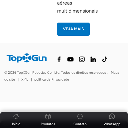
aéreas
multidimensionais
VEJA MAIS
© 2026 TopXGun Robotics Co., Ltd. Todos os direitos reservados .
Mapa
do site
|
XML
|
política de Privacidade
Início
Produtos
Contato
WhatsApp
Notícias
|
blog