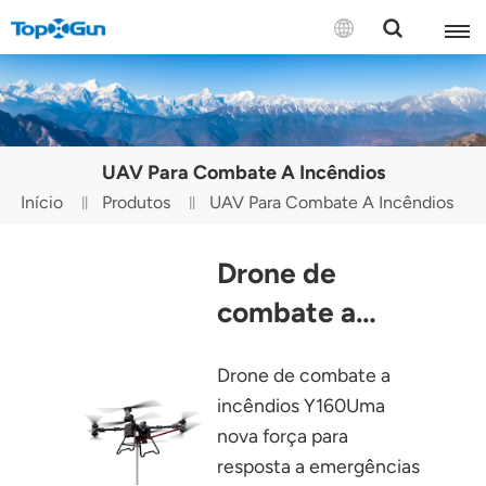
CONTATE-NOS
English
UAV Para Combate A Incêndios
Español
Início
Produtos
UAV Para Combate A Incêndios
Русский
Drone de
Português(Portugal)
combate a
Português(Brasil)
incêndios Y160
Drone de combate a
Türkçe
incêndios Y160Uma
Tiếng Việt
nova força para
resposta a emergências