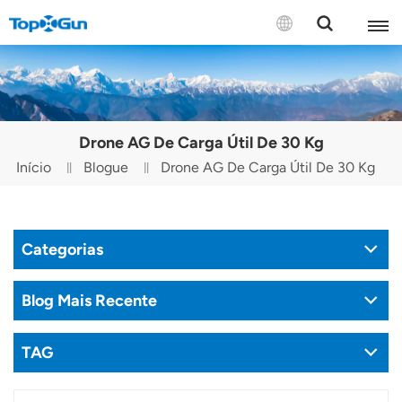
CONTATE-NOS
English
Drone AG De Carga Útil De 30 Kg
Español
Início
Blogue
Drone AG De Carga Útil De 30 Kg
Русский
Português(Portugal)
Categorias
Português(Brasil)
Blog Mais Recente
Türkçe
TAG
Tiếng Việt