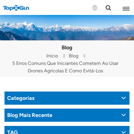
CONTATE-NOS
English
Blog
Español
Início
Blog
5 Erros Comuns Que Iniciantes Cometem Ao Usar
Русский
Drones Agrícolas E Como Evitá-Los
Português(Portugal)
Português(Brasil)
Categorias
Türkçe
Blog Mais Recente
Tiếng Việt
TAG